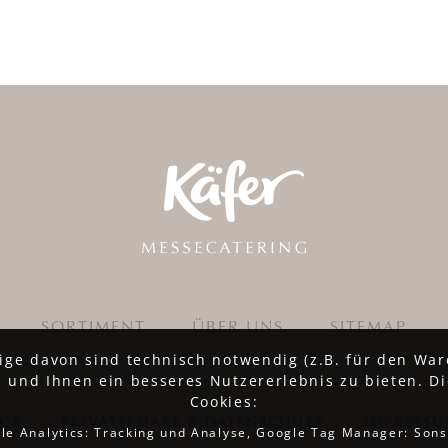
SORTIMENT
ÜBER UNS
SITEMAP
ige davon sind technisch notwendig (z.B. für den War
 und Ihnen ein besseres Nutzererlebnis zu bieten. Di
Cookies:
AGB
·
PRIVATSPHÄRE & DATENSCHUTZ
·
IMPRESS
le Analytics: Tracking und Analyse, Google Tag Manager: Sons