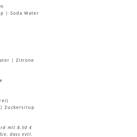
um
up | Soda Water
ter | Zitrone
e
rei)
 | Zuckersirup
ird mit 8,50 €
ie, dass evtl.