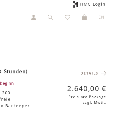
HMC Login
EN
3 Stunden)
DETAILS
ebeginn
2.640,00 €
, 200
Preis pro Package
freie
zzgl. MwSt.
1x Barkeeper